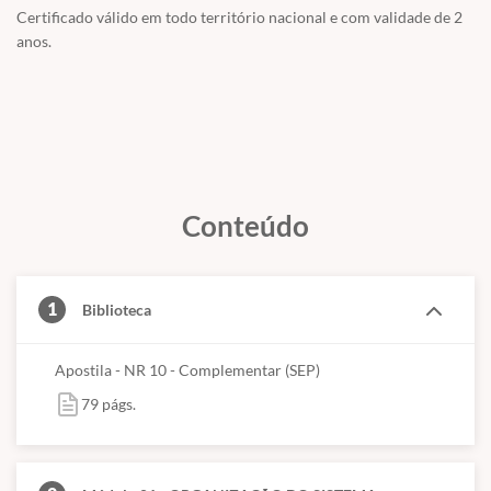
elétricas em baixa tensão, em suas diversas etapas, incluindo
Certificado válido em todo território nacional e com validade de 2
projeto, execução, operação, manutenção, reforma e ampliação e,
anos.
ainda a segurança de usuários e terceiros;
Usar os procedimentos mínimos para trabalhos em alta tensão;
Fazer e identificar um aterramento temporário. (se este for aplicado
a faina do colaborador);
Utilizar bloqueios, equipamentos de proteção coletiva e,
Conteúdo
equipamentos de proteção individual.
1
Biblioteca
Apostila - NR 10 - Complementar (SEP)
79 págs.