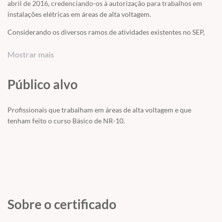
abril de 2016, credenciando-os à autorização para trabalhos em
instalações elétricas em áreas de alta voltagem.
Considerando os diversos ramos de atividades existentes no SEP,
este curso aborda os conceitos de segurança relacionados a todos
os níveis de tensão, bem como às fases de geração, transmissão,
Mostrar mais
distribuição e consumo; incluindo outras atividades não específicas
que envolvem alta tensão (exemplo: profissionais de pintura
Público alvo
realizando trabalhos dentro de uma subestação).
CONHECIMENTOS ADQUIRIDOS
Profissionais que trabalham em áreas de alta voltagem e que
tenham feito o curso Básico de NR-10.
Identificar possíveis riscos decorrentes de práticas incorretas com
eletricidade;
Identificar os riscos do seu ambiente de trabalho;
Aplicar as normas internas da empresa;
Informar aos participantes as condições mínimas exigíveis pela Lei
(NR-10 Norma Regulamentadora);
Sobre o certificado
Garantir a segurança do empregado que trabalha em instalações