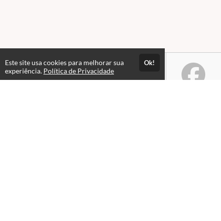
Este site usa cookies para melhorar sua
Ok!
experiência.
Política de Privacidade
Atendimento
08 às 18h
+55 21 96449-3063
(21) 96449-3063
Fale Conosco
CNPJ: 17.889.875/0001-99