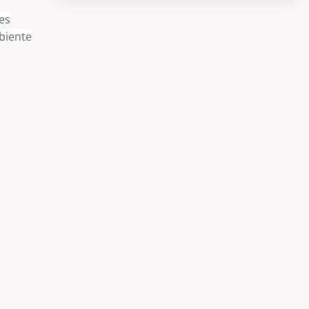
es
biente