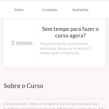
Sobre
Conteúdo
Avaliações
Sem tempo para fazer o
curso agora?
3 meses
Fique tranquilo, você poderá
participar desse curso em até 3
meses após a matrícula.
Sobre o Curso
O curso de NR 20 – Segurança e Saúde no Trabalho com Inflamáveis
e Combustíveis - Básico é obrigatório para os profissionais que
trabalham em serviços envolvendo inflamáveis e combustíveis. Este