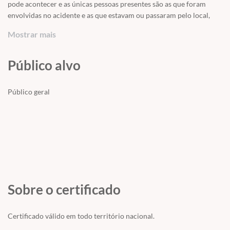
pode acontecer e as únicas pessoas presentes são as que foram
envolvidas no acidente e as que estavam ou passaram pelo local,
por isso é muito importante que todos saibam o que deve ser feito e
Mostrar mais
principalmente o que não se deve fazer em caso de algum tipo de
acidente.
Público alvo
Público geral
Sobre o certificado
Certificado válido em todo território nacional.