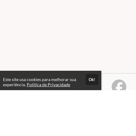
Este site usa cookies para melhorar sua
Ok!
experiência.
Política de Privacidade
Atendimento
08 às 18h
+55 21 96449-3063